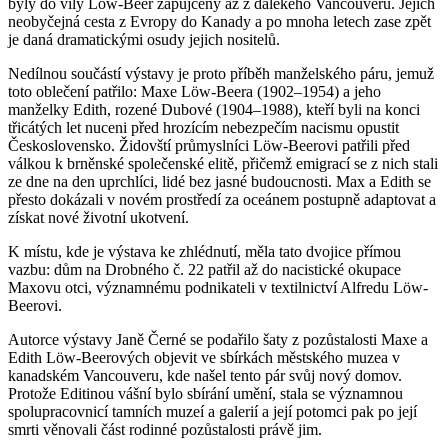
byly do vily Löw-Beer zapůjčeny až z dalekého Vancouveru. Jejich
neobyčejná cesta z Evropy do Kanady a po mnoha letech zase zpět
je daná dramatickými osudy jejich nositelů.
Nedílnou součástí výstavy je proto příběh manželského páru, jemuž
toto oblečení patřilo: Maxe Löw-Beera (1902–1954) a jeho
manželky Edith, rozené Dubové (1904–1988), kteří byli na konci
třicátých let nuceni před hrozícím nebezpečím nacismu opustit
Československo. Židovští průmyslníci Löw-Beerovi patřili před
válkou k brněnské společenské elitě, přičemž emigrací se z nich stali
ze dne na den uprchlíci, lidé bez jasné budoucnosti. Max a Edith se
přesto dokázali v novém prostředí za oceánem postupně adaptovat a
získat nové životní ukotvení.
K místu, kde je výstava ke zhlédnutí, měla tato dvojice přímou
vazbu: dům na Drobného č. 22 patřil až do nacistické okupace
Maxovu otci, významnému podnikateli v textilnictví Alfredu Löw-
Beerovi.
Autorce výstavy Janě Černé se podařilo šaty z pozůstalosti Maxe a
Edith Löw-Beerových objevit ve sbírkách městského muzea v
kanadském Vancouveru, kde našel tento pár svůj nový domov.
Protože Editinou vášní bylo sbírání umění, stala se významnou
spolupracovnicí tamních muzeí a galerií a její potomci pak po její
smrti věnovali část rodinné pozůstalosti právě jim.