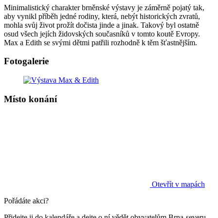
Minimalistický charakter brněnské výstavy je záměrně pojatý tak,
aby vynikl příběh jedné rodiny, která, nebýt historických zvratů,
mohla svůj život prožít dočista jinde a jinak. Takový byl ostatně
osud všech jejích židovských současníků v tomto koutě Evropy.
Max a Edith se svými dětmi patřili rozhodně k těm šťastnějším.
Fotogalerie
Místo konání
Otevřít v mapách
Pořádáte akci?
Přidejte ji do kalendáře a dejte o ní vědět obyvatelům Brna-severu.