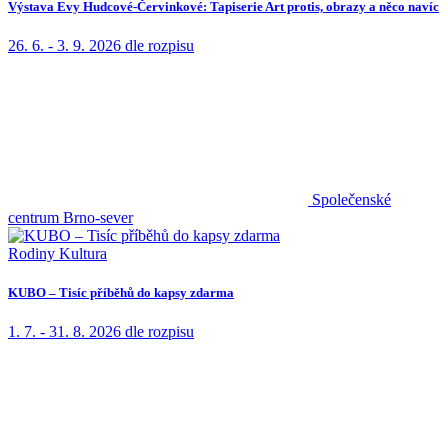
Výstava Evy Hudcové-Červinkové: Tapiserie Art protis, obrazy a něco navíc
26. 6. - 3. 9. 2026
dle rozpisu
Společenské
centrum Brno-sever
Rodiny
Kultura
KUBO – Tisíc příběhů do kapsy zdarma
1. 7. - 31. 8. 2026
dle rozpisu