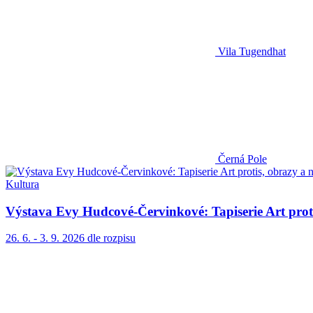
Vila Tugendhat
Černá Pole
Kultura
Výstava Evy Hudcové-Červinkové: Tapiserie Art proti
26. 6. - 3. 9. 2026
dle rozpisu