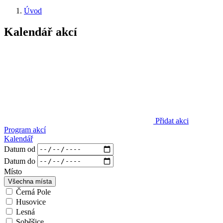
Úvod
Kalendář akcí
Přidat akci
Program akcí
Kalendář
Datum od
Datum do
Místo
Všechna místa
Černá Pole
Husovice
Lesná
Soběšice