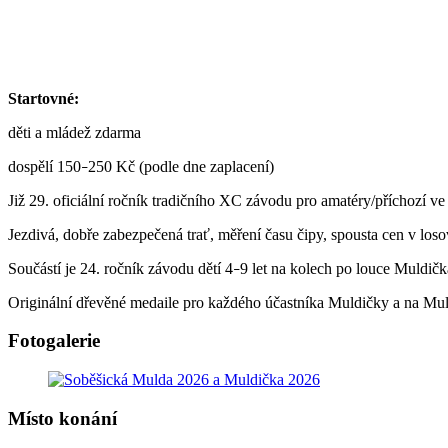
Startovné:
děti a mládež zdarma
dospělí 150
250 Kč (podle dne zaplacení)
–
Již 29. oficiální ročník tradičního XC závodu pro amatéry/příchozí v
Jezdivá, dobře zabezpečená trať, měření času čipy, spousta cen v losov
Součástí je 24. ročník závodu dětí 4
9 let na kolech po louce Muldič
–
Originální dřevěné medaile pro každého účastníka Muldičky a na Mul
Fotogalerie
Místo konání