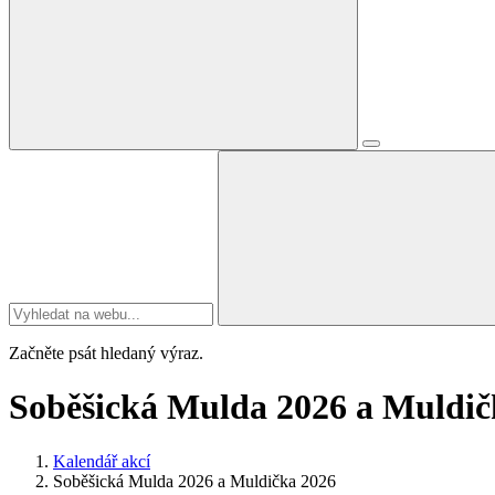
Začněte psát hledaný výraz.
Soběšická Mulda 2026 a Muldič
Kalendář akcí
Soběšická Mulda 2026 a Muldička 2026