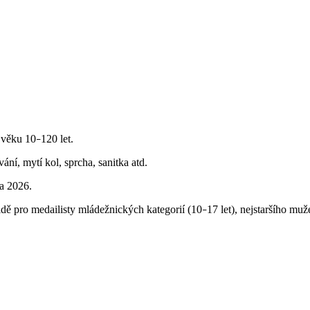
e věku 10
120 let.
–
ání, mytí kol, sprcha, sanitka atd.
ka 2026.
dě pro medailisty mládežnických kategorií (10
17 let), nejstaršího mu
–