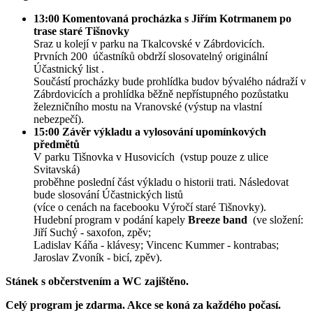
13:00 Komentovaná procházka s Jiřím Kotrmanem po
trase staré Tišnovky
Sraz u kolejí v parku na Tkalcovské v Zábrdovicích.
Prvních 200 účastníků obdrží slosovatelný originální
Účastnický list .
Součástí procházky bude prohlídka budov bývalého nádraží v
Zábrdovicích a prohlídka běžně nepřístupného pozůstatku
železničního mostu na Vranovské (výstup na vlastní
nebezpečí).
15:00 Závěr výkladu a vylosování upomínkových
předmětů
V parku Tišnovka v Husovicích (vstup pouze z ulice
Svitavská)
proběhne poslední část výkladu o historii trati. Následovat
bude slosování Účastnických listů
(více o cenách na facebooku Výročí staré Tišnovky).
Hudební program v podání kapely
Breeze band
(ve složení:
Jiří Suchý - saxofon, zpěv;
Ladislav Káňa - klávesy; Vincenc Kummer - kontrabas;
Jaroslav Zvoník - bicí, zpěv).
Stánek s občerstvením a WC zajištěno.
Celý program je zdarma. Akce se koná za každého počasí.