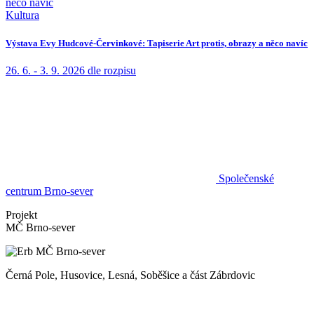
Kultura
Výstava Evy Hudcové-Červinkové: Tapiserie Art protis, obrazy a něco navíc
26. 6. - 3. 9. 2026
dle rozpisu
Společenské
centrum Brno-sever
Projekt
MČ Brno-sever
Černá Pole, Husovice, Lesná, Soběšice a část Zábrdovic